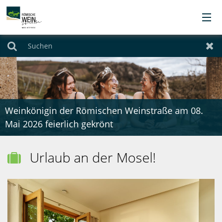
Orte
Suchen
Zur
Übernachten
Urlaubsthemen
Weinkönigin der Römischen Weinstraße am 08.
Mai 2026 feierlich gekrönt
Angebote
Urlaub an der Mosel!

Service
Kontakt