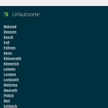
Urlaubsorte

Bekond
Detzem
Ensch
Fell
Föhren
Kenn
Klüsserath
Köwerich
Leiwen
Longen
Longuich
Mehring
Naurath
Pölich
Riol
Schleich