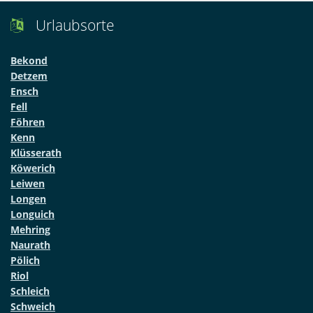
Urlaubsorte

Bekond
Detzem
Ensch
Fell
Föhren
Kenn
Klüsserath
Köwerich
Leiwen
Longen
Longuich
Mehring
Naurath
Pölich
Riol
Schleich
Schweich