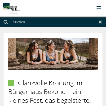
Orte
Suchen
Zur
Übernachten
Urlaubsthemen
Angebote
Service
Glanzvolle Krönung im

Kontakt
Bürgerhaus Bekond – ein
kleines Fest, das begeisterte!