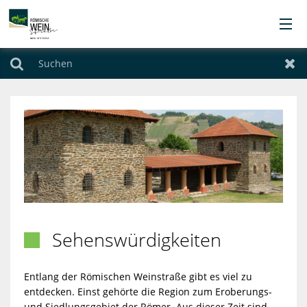
Orte
Suchen
Zur
Übernachten
Urlaubsthemen
Angebote
Service
Sehenswürdigkeiten

Kontakt
Entlang der Römischen Weinstraße gibt es viel zu
entdecken. Einst gehörte die Region zum Eroberungs-
und Siedlungsgebiet der Römer. Aus dieser Zeit sind