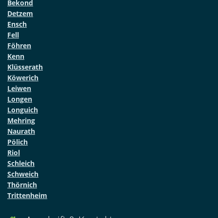
Bekond
Detzem
Ensch
Fell
Föhren
Kenn
Klüsserath
Köwerich
Leiwen
Longen
Longuich
Mehring
Naurath
Pölich
Riol
Schleich
Schweich
Thörnich
Trittenheim