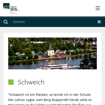
Orte
Suchen
Zur
Übernachten
Urlaubsthemen
Angebote
Service
Schweich

Kontakt
"Schweich ist ein Flecken, so lernte ich in der Schule.
Der Lehrer sagte, vom Berg Rupperoth herab sehe es
mit seinen in die Felder ausstrahlenden Straßen aus