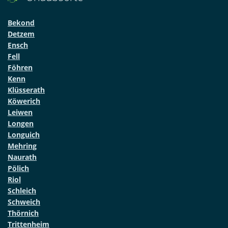
Bekond
Detzem
Ensch
Fell
Föhren
Kenn
Klüsserath
Köwerich
Leiwen
Longen
Longuich
Mehring
Naurath
Pölich
Riol
Schleich
Schweich
Thörnich
Trittenheim