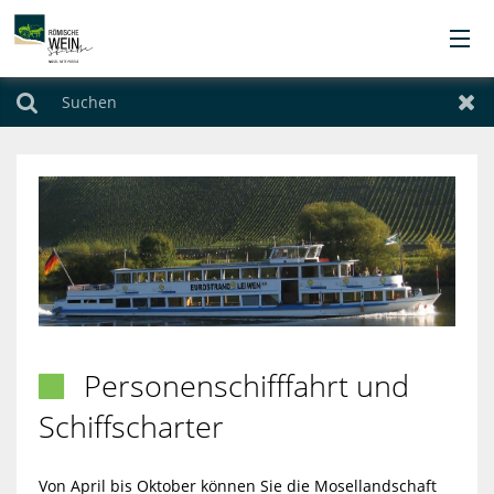
Orte
Suchen
Zur
Übernachten
Urlaubsthemen
Angebote
Service
Personenschifffahrt und

Kontakt
Schiffscharter
Von April bis Oktober können Sie die Mosellandschaft